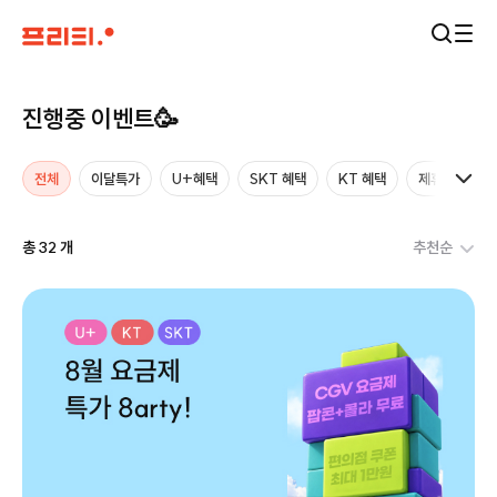
진행중 이벤트🥳
전체
이달특가
U+혜택
SKT 혜택
KT 혜택
제휴특가
총 32 개
추천순