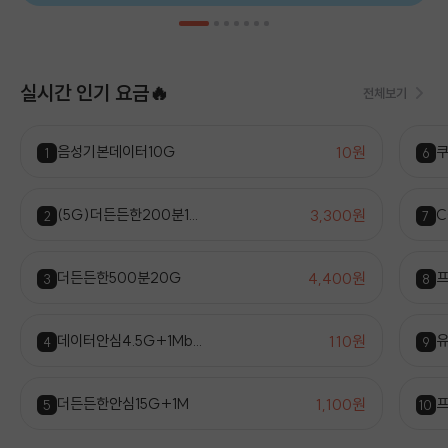
실시간 인기 요금🔥
전체보기
10원
음성기본데이터10G
쿠
1
6
3,300원
(5G)더든든한200분1...
C
2
7
4,400원
더든든한500분20G
프
3
8
110원
데이터안심4.5G+1Mb...
유
4
9
1,100원
더든든한안심15G+1M
프
5
10