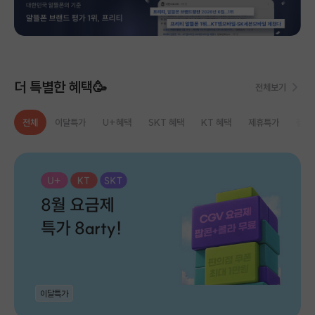
더 특별한 혜택🥳
전체보기
전체
이달특가
U+혜택
SKT 혜택
KT 혜택
제휴특가
결합
이달특가