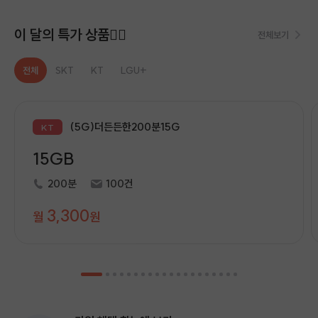
이 달의 특가 상품👍🏻
전체보기
전체
SKT
KT
LGU+
(5G)더든든한200분15G
KT
15GB
200분
100건
3,300
월
원