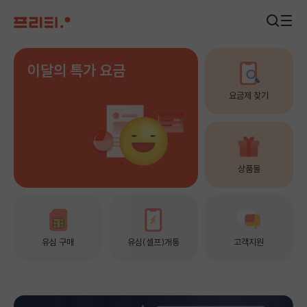
이달의 특가 요금
요금제 찾기
상품몰
유심 구매
유심(셀프)개통
고객지원