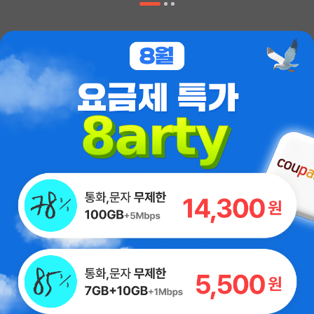
비스를 이용할 수 있다는 것을 직접 경험했습니다. 통신비를 절
약하면 금액은 작아 보여도 1년, 2년이 지나면 꽤 큰 돈이 됩니
다. 그 절약한 돈으로 가족과 맛있는 식사를 하거나, 필요한 물
건을 하나 더 살 수 있다고 생각하니 더욱 뿌듯했습니다. 프리티
는 단순히 저렴한 통신사가 아니라, 소비자의 부담을 덜어 주는
대리점 사이트
든든한 동반자라는 생각이 들었습니다. "조금이라도 아껴 보
자."라는 마음으로 선택했는데, 지금은 "왜 이제야 가입했을
회사소개
이용약관
개인정보처리방침
고객센터
까?"라는 생각이 먼저 듭니다. 통신비 때문에 고민하고 계신 분
명의도용방지서비스
불법스팸대응센터
이용자피해예방가이드
들이 있다면 저는 자신 있게 프리티를 추천하고 싶습니다. 저처
럼 작은 선택 하나가 생활의 여유를 만들어 줄 수 있다는 것을
사업자 정보 확인
꼭 경험해 보셨으면 좋겠습니다. 프리티, 감사합니다. 덕분에 통
신비 걱정이 줄었고, 그만큼 마음의 여유도 생겼습니다. 이런 좋
2025 대한민국
2025 고객감동
은 요금제를 만나게 되어 정말 감동입니다. 앞으로도 오래 함께
소비자 선호도 2년 연속 1위
우수 브랜드 대상 1위
하겠습니다.
[인증범위] MVNO 알뜰폰
ICT AWARD KOREA
서비스
서비스 품질 1위
[유효기간] 2025.08.06 ~
2028.08.05