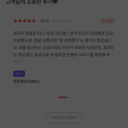
고객님의 소중한 후기🫶
김*오
2026.07.15
우수리뷰
프리티 알뜰폰 5G / 음성 350분 / 문자 100건 요금제로 신규
가입했는데, 정말 오랜만에 "잘 선택했다"는 생각이 들었습니
다. 요즘 통신비는 조금이라도 아끼기 어려운 시대인데, 프리티
는 부담 없는 요금으로 꼭 필요한 만큼의 서비스를 제공해 주어
더보기
서 가입하는 순간부터 만족감이 컸습니다. 개통 과정도 생각보
다 간편했고, 큰 어려움 없이 사용할 수 있어서 처음 알뜰폰을
SKT
이용하는 분들도 부담 없이 선택할 수 있을 것 같습니다. 무엇보
든든한350분5G
다 실제 사용해 보니 통화 품질이나 데이터 속도도 일상생활에
서 전혀 부족함이 없었습니다. 인터넷 검색, 유튜브 시청, 메신
저, 지도 이용까지 모두 쾌적하게 사용할 수 있었고, 350분의
음성과 100건의 문자도 제 사용 패턴에는 딱 맞아 불필요한 비
용이 전혀 들지 않았습니다. 예전에는 "비싼 통신사가 더 좋겠
이용후기 전체보기
지"라는 생각을 했는데, 프리티를 사용해 보니 그 생각이 완전
히 바뀌었습니다. 합리적인 요금으로도 충분히 만족스러운 서